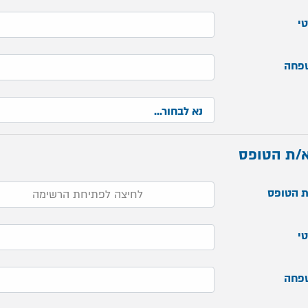
י
פחה
/ת הטופס
 הטופס
י
פחה