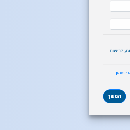
גע לרישום
ישומון
המשך