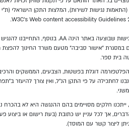
צויים בו. האתר הותאם על פי תקנות שוויון זכויות לאנש
רמת הנגישות שבוצעה באתר הינה AA. בנוסף, התחייבנו להנ
 במסגרת "אישור סביבה" מטעם משרד החינוך להפצת ת
ה בית ספר.
שהפלטפורמה דוגלת בפשטות, הצבעים, הממשקים והרכיב
בנו לחתכילה על פי התקן הנ"ל, ואין צורך להיעזר ב"תפר
משני.
 ייתכנו חלקים מסויימים בהם ההנגשה היא לא בהכרח נו
רים, אך לכל עניין יש כתובת (בעת רישום או ביצוע פע
יתן ליצור קשר עם המוסד).