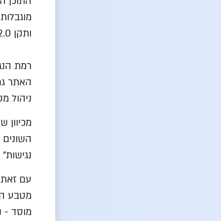
התוכן המ
ותקן W3C's Web content accessibility Guidelines 2.0.
האתר גם
ניהול מט
מכיוון 
השונים נ
נגישות" 
עם זאת,
מטבע הדב
מוסד - נ