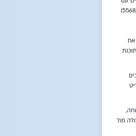
ים עם
מוגבלות (התאמות נגישות לשירות), המלצות התקן הישראלי (ת"י 5568)
גיש את
וכנת
ים
יט
חה,
ולה מול