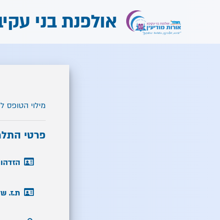
אולפנת בני עקיב
מילוי הטופס לוקח כ-15 דקות. ניתן להפסיק ב
פרטי התלמ
הזדהות
ת.ז. ש