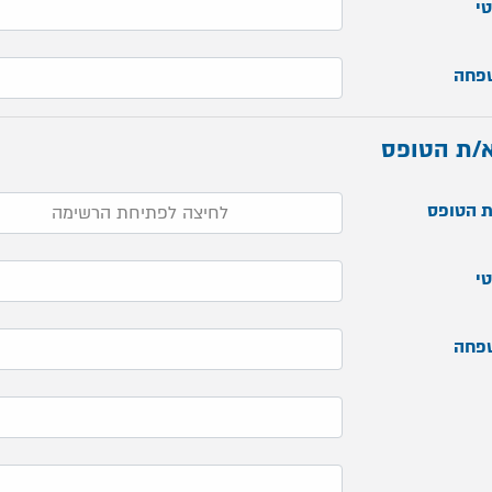
י
פחה
/ת הטופס
 הטופס
י
פחה