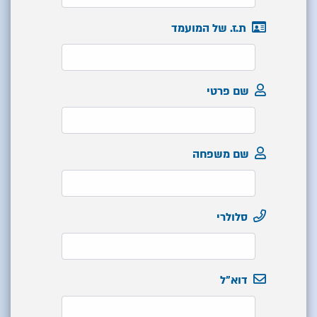
ת.ז. של המועמד
שם פרטי
שם משפחה
סלולרי
דוא"ל